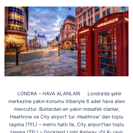
LONDRA – HAVA ALANLARI Londra’da şehir
merkezine yakın konumu itibariyle 6 adet hava alanı
mevcuttur. Bunlardan en yakın mesafeli olanlar,
Heathrow ve City airport‘ tur. Heathrow’ dan toplu
taşıma (TFL) – metro hattı ile, City airport’tan toplu
taşıma (TFL) – Dockland Light Railway -DLR- raylı