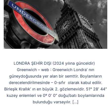
LONDRA ŞEHİR DIŞI (2024 yılına günceldir)
Greenwich – web : Greenwich Londra’ nın
güneydoğusunda yer alan bir semttir. Boylamların
derecelendirilmesinde – 0-sıfır olarak kabul edilir.
Birleşik Krallık’ ın en büyük 2. gözlemevidir. 51° 28′ 44″
kuzey enlemleri ve 0º 0′ 0″ doğu/batı boylamlarında
bulunduğu varsayılır. […]