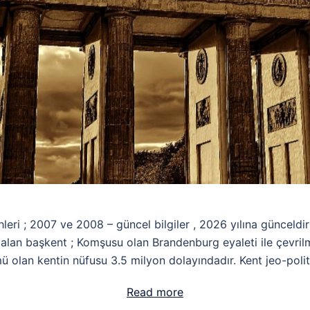
eri ; 2007 ve 2008 – güncel bilgiler , 2026 yılına günceldi
alan başkent ; Komşusu olan Brandenburg eyaleti ile çevrilm
ü olan kentin nüfusu 3.5 milyon dolayındadır. Kent jeo-polit
Read more