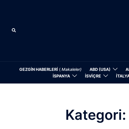
İçeriğe
atla
Search
GEZGİN HABERLERİ
(
Makaleler)
ABD (USA)
A
İSPANYA
İSVİÇRE
İTALY
Kategori