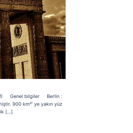
r!) Genel bilgiler Berlin :
iştir. 900 km²’ ye yakın yüz
ik […]