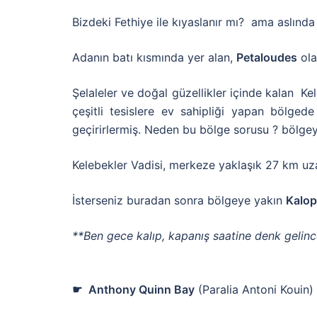
Bizdeki Fethiye ile kıyaslanır mı? ama aslında
Adanın batı kısmında yer alan,
Petaloudes
ola
Şelaleler ve doğal güzellikler içinde kalan K
çeşitli tesislere ev sahipliği yapan bölged
geçirirlermiş. Neden bu bölge sorusu ? bölgeye
Kelebekler Vadisi, merkeze yaklaşık 27 km uzak
İsterseniz buradan sonra bölgeye yakın
Kalop
**Ben gece kalıp, kapanış saatine denk gelin
☛
Anthony Quinn Bay
(Paralia Antoni Kouin)