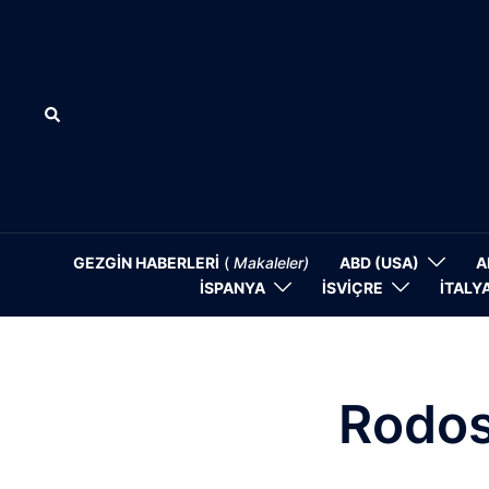
İçeriğe
atla
Search
GEZGİN HABERLERİ
(
Makaleler)
ABD (USA)
A
İSPANYA
İSVİÇRE
İTALY
Rodos