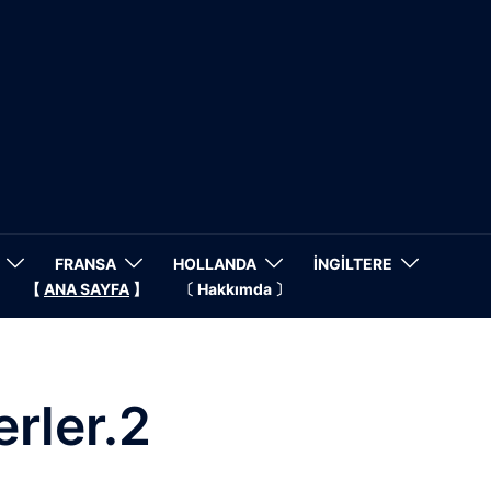
FRANSA
HOLLANDA
İNGİLTERE
【
ANA SAYFA
】
〔 Hakkımda 〕
rler.2