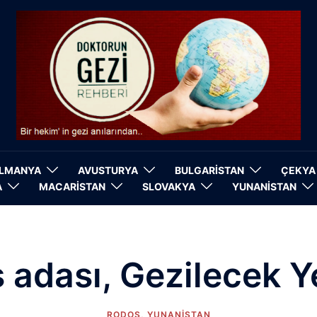
LMANYA
AVUSTURYA
BULGARİSTAN
ÇEKYA
A
MACARİSTAN
SLOVAKYA
YUNANİSTAN
 adası, Gezilecek Ye
RODOS
,
YUNANİSTAN