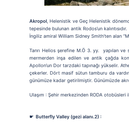
Akropol
, Helenistik ve Geç Helenistik dönem
tepesinde bulunan antik Rodos’un kalıntısıdır. K
İngiliz amiral William Sidney Smith’ten alan “M
Tanrı Helios şerefine M.Ö 3. yy. yapılan ve s
mermerden inşa edilen ve antik çağda konser
Apollon’un Dor tarzdaki tapınağı yükselir. Ath
çekerler. Dört masif sütun tamburu da vardır
günümüze kadar getirilmiştir. Günümüzde akr
Ulaşım : Şehir merkezinden RODA otobüsleri ile
☛ Butterfly Valley (gezi alanı.2) :