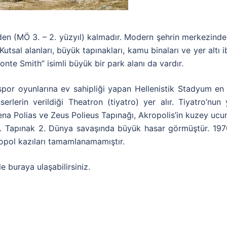
den (MÖ 3. – 2. yüzyıl) kalmadır. Modern şehrin merkezind
utsal alanları, büyük tapınakları, kamu binaları ve yer altı ib
onte Smith” isimli büyük bir park alanı da vardır.
por oyunlarına ev sahipliği yapan Hellenistik Stadyum en i
lerin verildiği Theatron (tiyatro) yer alır. Tiyatro’nun 
ena Polias ve Zeus Polieus Tapınağı, Akropolis’in kuzey ucund
. Tapınak 2. Dünya savaşında büyük hasar görmüştür. 1970 v
opol kazıları tamamlanamamıştır.
 buraya ulaşabilirsiniz.