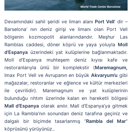
Devamındaki sahil şeridi ve liman alanı
Port Vell
‘ dir –
Barselona’ nın deniz girişi ve limanı olan Port Vell
bölgenin kozmopolit alanlarındandır. Meşhur Las
Ramblas caddesi, döner köprü ve yaya yoluyla
Moll
d’Espanya
üzerindeki yat kulüplerine bağlanmaktadır.
Moll d’Espanya muhteşem deniz kıyısı kafe ve
restoranlarıyla ünlü bir komplekstir (
Maremagnum,
Imax Port Vell ve Avrupanın en büyük
Akvaryum’u
gibi
mağazalar, restoranlar ve eğlence ve kültür merkezleri
ile çevrilidir). Maremagnum ve yat kulüplerinin
bulunduğu rıhtım üzerinde kalan en hareketli bölgesi
Mall d’Espanya
olarak anılır. Mall d’Espanya’ya gitmek
için La Rambla’nın sonundan deniz tarafına geçiniz ve
dalgalı bir biçimde tasarlanmış “
Rambla del Mar
”
köprüsünü yürüyünüz..