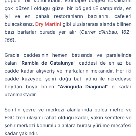
popüler bir konumdadır. Eximaple bölgesi sokakların
çok düzenli olduğu güzel bir bölgedir.Eixample’da, en
iyi ve en pahalı restoranların bazılarını, cafeleri
bulacaksınız.
Dry Martini
gibi uluslararası alanda bilinen
bazı barlarlar burada yer alır (
Carrer d’Aribau, 162-
166
).
Gracia caddesinin hemen batısında ve paralelinde
kalan
“Rambla de Catalunya”
caddesi de en az bu
cadde kadar alışveriş ve markaların mekanıdır. Her iki
cadde kuzeyde, şehri doğu batı yönü ile neredeyse
boydan boya bölen “
Avinguda Diagonal
” e kadar
uzanmaktadır.
Semtin çevre ve merkezi alanlarında bolca metro ve
FGC tren ulaşımı rahat olduğu kadar, yakın semtlere ve
şehir merkezi konumlu alanlara burası yürüme mesafesi
kadar yakındır.