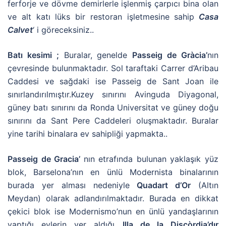
ferforje ve dövme demirlerle işlenmiş çarpıcı bina olan
ve alt katı lüks bir restoran işletmesine sahip
Casa
Calvet
‘ i göreceksiniz..
Batı kesimi ;
Buralar, genelde
Passeig de Gràcia’
nın
çevresinde bulunmaktadır. Sol taraftaki Carrer d’Aribau
Caddesi ve sağdaki ise Passeig de Sant Joan ile
sınırlandırılmıştır.Kuzey sınırını Avinguda Diyagonal,
güney batı sınırını da Ronda Universitat ve güney doğu
sınırını da Sant Pere Caddeleri oluşmaktadır. Buralar
yine tarihi binalara ev sahipliği yapmakta..
Passeig de Gracia’
nın etrafında bulunan yaklaşık yüz
blok, Barselona’nın en ünlü Modernista binalarının
burada yer alması nedeniyle
Quadart d’Or
(Altın
Meydan) olarak adlandırılmaktadır. Burada en dikkat
çekici blok ise Modernismo’nun en ünlü yandaşlarının
yaptığı evlerin yer aldığı
Illa de la Discòrdia’dır