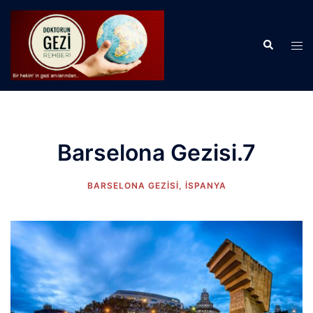
İçeriğe
atla
Search
Tog
men
Barselona Gezisi.7
BARSELONA GEZISI
,
İSPANYA