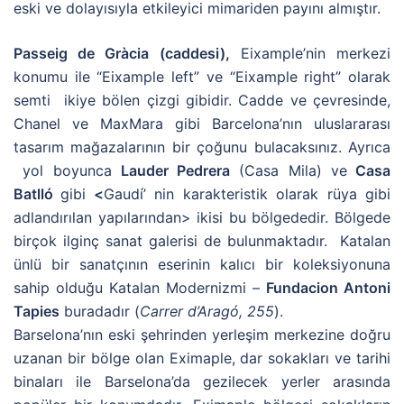
eski ve dolayısıyla etkileyici mimariden payını almıştır.
Passeig de Gràcia (caddesi),
Eixample’nin merkezi
konumu ile “Eixample left” ve “Eixample right” olarak
semti ikiye bölen çizgi gibidir. Cadde ve çevresinde,
Chanel ve MaxMara gibi Barcelona’nın uluslararası
tasarım mağazalarının bir çoğunu bulacaksınız. Ayrıca
yol boyunca
Lauder Pedrera
(Casa Mila) ve
Casa
Batlló
gibi
<
Gaudí’ nin karakteristik olarak rüya gibi
adlandırılan yapılarından> ikisi bu bölgededir. Bölgede
birçok ilginç sanat galerisi de bulunmaktadır. Katalan
ünlü bir sanatçının eserinin kalıcı bir koleksiyonuna
sahip olduğu Katalan Modernizmi –
Fundacion Antoni
Tapies
buradadır (
Carrer d’Aragó, 255
).
Barselona’nın eski şehrinden yerleşim merkezine doğru
uzanan bir bölge olan Eximaple, dar sokakları ve tarihi
binaları ile Barselona’da gezilecek yerler arasında