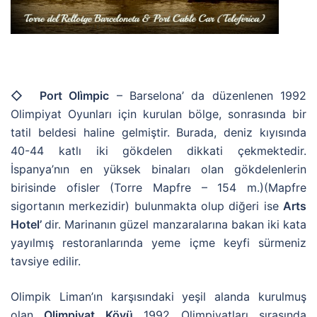
◇ Port Olìmpic
– Barselona’ da düzenlenen 1992
Olimpiyat Oyunları için kurulan bölge, sonrasında bir
tatil beldesi haline gelmiştir. Burada, deniz kıyısında
40-44 katlı iki gökdelen dikkati çekmektedir.
İspanya’nın en yüksek binaları olan gökdelenlerin
birisinde ofisler (Torre Mapfre – 154 m.)(Mapfre
sigortanın merkezidir) bulunmakta olup diğeri ise
Arts
Hotel’
dir. Marinanın güzel manzaralarına bakan iki kata
yayılmış restoranlarında yeme içme keyfi sürmeniz
tavsiye edilir.
Olimpik Liman’ın karşısındaki yeşil alanda kurulmuş
olan
Olimpiyat Köyü
1992 Olimpiyatları sırasında