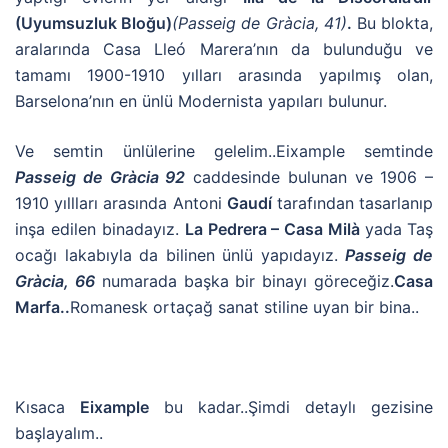
(Uyumsuzluk Bloğu)
(Passeig de Gràcia, 41)
.
Bu blokta,
aralarında Casa Lleó Marera’nın da bulunduğu ve
tamamı 1900-1910 yılları arasında yapılmış olan,
Barselona’nın en ünlü Modernista yapıları bulunur.
Ve semtin ünlülerine gelelim..Eixample semtinde
Passeig de Gràcia 92
caddesinde bulunan ve 1906 –
1910 yıllları arasında Antoni
Gaudí
tarafından tasarlanıp
inşa edilen binadayız.
La Pedrera – Casa Milà
yada
Taş
ocağı lakabıyla da bilinen ünlü yapıdayız.
Passeig de
Gràcia, 66
numarada başka bir binayı göreceğiz.
Casa
Marfa..
Romanesk ortaçağ sanat stiline uyan bir bina..
Kısaca
Eixample
bu kadar..Şimdi detaylı gezisine
başlayalım..