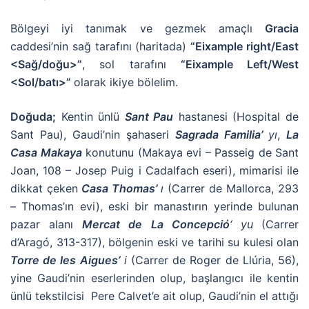
Bölgeyi iyi tanımak ve gezmek amaçlı
Gracia
caddesi’nin sağ tarafını (haritada)
“Eixample right/East
<Sağ/doğu>”
, sol tarafını
“Eixample Left/West
<Sol/batı>”
olarak ikiye bölelim.
Doğuda;
Kentin ünlü
Sant Pau
hastanesi (Hospital de
Sant Pau), Gaudi’nin şahaseri
Sagrada Familia’
yı
,
La
Casa Makaya
konutunu (Makaya evi – Passeig de Sant
Joan, 108 – Josep Puig i Cadalfach eseri), mimarisi ile
dikkat çeken
Casa Thomas’
ı
(Carrer de Mallorca, 293
– Thomas’ın evi), eski bir manastırın yerinde bulunan
pazar alanı
Mercat de La Concepció
‘ yu
(Carrer
d’Aragó, 313-317), bölgenin eski ve tarihi su kulesi olan
Torre de les Aigues’
i
(Carrer de Roger de Llúria, 56),
yine Gaudi’nin eserlerinden olup, başlangıcı ile kentin
ünlü tekstilcisi Pere Calvet’e ait olup, Gaudi’nin el attığı