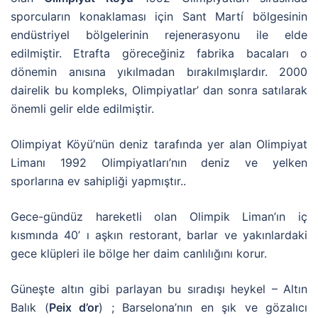
sporcuların konaklaması için Sant Martí bölgesinin
endüstriyel bölgelerinin rejenerasyonu ile elde
edilmiştir. Etrafta göreceğiniz fabrika bacaları o
dönemin anısına yıkılmadan bırakılmışlardır. 2000
dairelik bu kompleks, Olimpiyatlar’ dan sonra satılarak
önemli gelir elde edilmiştir.
Olimpiyat Köyü’nün deniz tarafında yer alan Olimpiyat
Limanı 1992 Olimpiyatları’nın deniz ve yelken
sporlarına ev sahipliği yapmıştır..
Gece-gündüz hareketli olan Olimpik Liman’ın iç
kısmında 40’ ı aşkın restorant, barlar ve yakınlardaki
gece klüpleri ile bölge her daim canlılığını korur.
Güneşte altın gibi parlayan bu sıradışı heykel – Altın
Balık (
Peix d’or
) ; Barselona’nın en şık ve gözalıcı