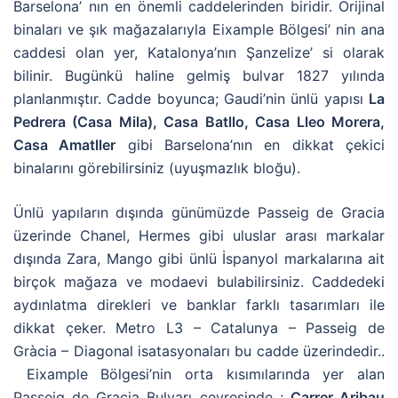
Barselona’ nın en önemli caddelerinden biridir. Orijinal
binaları ve şık mağazalarıyla Eixample Bölgesi’ nin ana
caddesi olan yer, Katalonya’nın Şanzelize’ si olarak
bilinir. Bugünkü haline gelmiş bulvar 1827 yılında
planlanmıştır. Cadde boyunca; Gaudi’nin ünlü yapısı
La
Pedrera (Casa Mila), Casa Batllo, Casa Lleo Morera,
Casa Amatller
gibi Barselona’nın en dikkat çekici
binalarını görebilirsiniz (uyuşmazlık bloğu).
Ünlü yapıların dışında günümüzde Passeig de Gracia
üzerinde Chanel, Hermes gibi uluslar arası markalar
dışında Zara, Mango gibi ünlü İspanyol markalarına ait
birçok mağaza ve modaevi bulabilirsiniz. Caddedeki
aydınlatma direkleri ve banklar farklı tasarımları ile
dikkat çeker. Metro L3 – Catalunya – Passeig de
Gràcia – Diagonal isatasyonaları bu cadde üzerindedir..
Eixample Bölgesi’nin orta kısımılarında yer alan
Passeig de Gracia Bulvarı çevresinde ;
Carrer Aribau