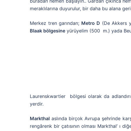
buradan hemen başlayın.. Gardan çıkınca he
meraklılarına duyurulur, bir daha bu alana ger
Merkez tren garından;
Metro D
(De Akkers 
Blaak bölgesine
yürüyelim (500 m.) yada Beu
Laurenskwartier bölgesi olarak da adlandır
yerdir.
Markthal
aslında birçok Avrupa şehrinde karşı
rengârenk bir çatısının olması Markthal’ ı diğ