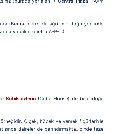
ksiniz (burada yer alan →
Central Plaza
– Avm
nra (
Beurs
metro durağı) inip doğu yönünde
arma yapalım (metro A-B-C).
e
Kubik evlerin
(Cube House) de bulunduğu
 örneğidir. Çiçek, böcek ve yemek figürleriyle
atısında daireler de barındırmakta..İçinde taze