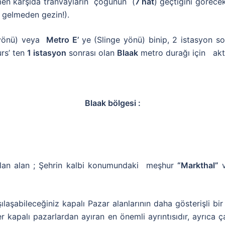
men karşıda tranvayların çoğunun (
7 hat
) geçtiğini görece
i gelmeden gezin!).
yönü) veya
Metro E’
ye (Slinge yönü) binip, 2 istasyon so
rs’ ten
1 istasyon
sonrası olan
Blaak
metro durağı için akt
Blaak bölgesi :
ılan alan ; Şehrin kalbi konumundaki meşhur
“Markthal”
v
laşabileceğiniz kapalı Pazar alanlarının daha gösterişli bir
er kapalı pazarlardan ayıran en önemli ayrıntısıdır, ayrıca ç