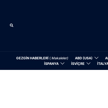
İçeriğe
atla
Search
GEZGİN HABERLERİ
(
Makaleler)
ABD (USA)
A
İSPANYA
İSVİÇRE
İTALY