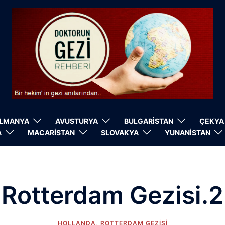
LMANYA
AVUSTURYA
BULGARİSTAN
ÇEKYA
A
MACARİSTAN
SLOVAKYA
YUNANİSTAN
Rotterdam Gezisi.2
HOLLANDA
,
ROTTERDAM GEZISI