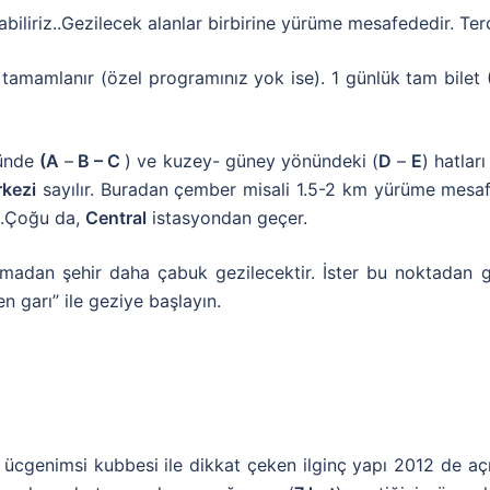
biliriz..Gezilecek alanlar birbirine yürüme mesafededir. Terc
tamamlanır (özel programınız yok ise). 1 günlük tam bilet (12
nünde
(A
–
B – C
) ve kuzey- güney yönündeki (
D
–
E
) hatlar
kezi
sayılır. Buradan çember misali 1.5-2 km yürüme mesafe
r..Çoğu da,
Central
istasyondan geçer.
madan şehir daha çabuk gezilecektir. İster bu noktadan ge
 garı” ile geziye başlayın.
k ücgenimsi kubbesi ile dikkat çeken ilginç yapı 2012 de açı