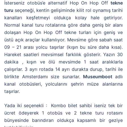
İsterseniz otobüs’e alternatif Hop On Hop Off
tekne
turu
seçeneği, kentin gelişiminde kilit rol oynamış tarihi
kanalları keşfetmeyi oldukça kolay hale getiriyor.
Normal kanal turu rotalarına göre daha geniş bir alanı
dolaşan Hop On Hop Off tekne turları için geniş ve
üstü açık araçlar kullanılıyor. Mevsime göre sabah saat
09 – 21 arası yolcu taşırlar (kışın bu süre daha kısa).
Hareket saatleri mevsimsel farklılık gösterir. Yazın 30
dakika , kışın ve ölü mevsimde 1 saat aralıklarla
çalışırlar. 3 ayrı rotada 14 ayrı durakta durup, tarihi ile
birlikte Amsterdamı size sunarlar.
Museumboot
adlı
kanal otobüsleri, yolcularını şehrin müze alanlarına
taşırlar.
Yada iki seçenekli : Kombo bilet sahibi iseniz tek bir
ücret ödeyerek 1 otobüs ve 2 tekne turu rotasını
bünyesinde barındıran oldukça kapsamlı bir geziye