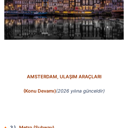
AMSTERDAM, ULAŞIM ARAÇLARI
(
Konu Devamı)
(2026 yılına günceldir)
♦
3 )
Metro (Subway)