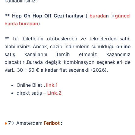
katılabilirsiniz.
** Hop On Hop Off Gezi haritası
(
burada
n
)(
güncel
harita buradan
)
** tur biletlerini otobüslerden ve teknelerden satın
alabilirsiniz. Ancak, cazip indirimlerin sunulduğu
online
satış kanallarını tercih etmeniz kazancınız
olacaktır!.Burada değişik kombinasyon seçenekleri de
var!.. 30 – 50 € a kadar fiat seçenekli (2026).
Online Bilet .
link.1
direkt satış –
Link.2
♦
7 )
Amsterdam
Feribot
: