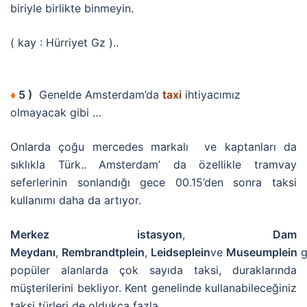
biriyle birlikte binmeyin.
( kay : Hürriyet Gz )..
♦
5 )
Genelde Amsterdam’da
taxi
ihtiyacımız
olmayacak gibi …
Onlarda çoğu mercedes markalı ve kaptanları da
sıklıkla Türk.. Amsterdam’ da özellikle tramvay
seferlerinin sonlandığı gece 00.15’den sonra taksi
kullanımı daha da artıyor.
Merkez istasyon
,
Dam
Meydanı
,
Rembrandtplein
,
Leidseplein
ve
Museumplein
g
popüler alanlarda çok sayıda taksi, duraklarında
müşterilerini bekliyor. Kent genelinde kullanabileceğiniz
taksi türleri de oldukça fazla.