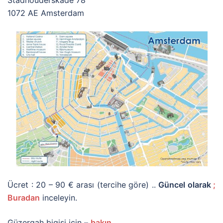
1072 AE Amsterdam
Ücret : 20 – 90 € arası (tercihe göre) ..
Güncel olarak
;
Buradan
inceleyin.
Güzergah bigisi için –
bakın
.