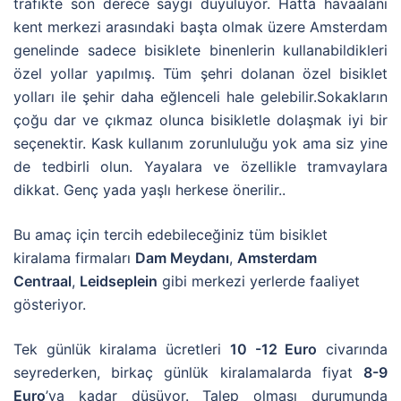
trafikte son derece saygı duyuluyor. Hatta havaalanı
kent merkezi arasındaki başta olmak üzere Amsterdam
genelinde sadece bisiklete binenlerin kullanabildikleri
özel yollar yapılmış. Tüm şehri dolanan özel bisiklet
yolları ile şehir daha eğlenceli hale gelebilir.Sokakların
çoğu dar ve çıkmaz olunca bisikletle dolaşmak iyi bir
seçenektir. Kask kullanım zorunluluğu yok ama siz yine
de tedbirli olun. Yayalara ve özellikle tramvaylara
dikkat. Genç yada yaşlı herkese önerilir..
Bu amaç için tercih edebileceğiniz tüm bisiklet
kiralama firmaları
Dam Meydanı
,
Amsterdam
Centraal
,
Leidseplein
gibi merkezi yerlerde faaliyet
gösteriyor.
Tek günlük kiralama ücretleri
10 -12 Euro
civarında
seyrederken, birkaç günlük kiralamalarda fiyat
8-9
Euro
’ya kadar düşüyor. Talep olması durumunda