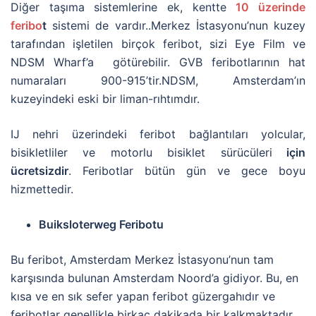
Diğer taşıma sistemlerine ek, kentte
10 üzerinde
feribo
t
sistemi de vardır..Merkez İstasyonu’nun kuzey
tarafından işletilen birçok feribot, sizi Eye Film ve
NDSM Wharf’a götürebilir. GVB feribotlarının hat
numaraları 900-915’tir.NDSM, Amsterdam’ın
kuzeyindeki eski bir liman-rıhtımdır.
IJ nehri üzerindeki feribot bağlantıları yolcular,
bisikletliler ve motorlu bisiklet sürücüleri
için
ücretsizdir
. Feribotlar bütün gün ve gece boyu
hizmettedir.
Buiksloterweg Feribotu
Bu feribot, Amsterdam Merkez İstasyonu’nun tam
karşısında bulunan Amsterdam Noord’a gidiyor. Bu, en
kısa ve en sık sefer yapan feribot güzergahıdır ve
feribotlar genellikle birkaç dakikada bir kalkmaktadır.