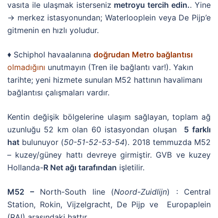
vasıta ile ulaşmak isterseniz
metroyu tercih edin.
. Yine
→ merkez istasyonundan; Waterlooplein veya De Pijp’e
gitmenin en hızlı yoludur.
♦ Schiphol havaalanına
doğrudan Metro bağlantısı
olmadığını
unutmayın (Tren ile bağlantı var!). Yakın
tarihte; yeni hizmete sunulan M52 hattının havalimanı
bağlantısı çalışmaları vardır.
Kentin değişik bölgelerine ulaşım sağlayan, toplam ağ
uzunluğu 52 km olan 60 istasyondan oluşan
5
farklı
hat
bulunuyor (
50-51-52-53-54
). 2018 temmuzda M52
– kuzey/güney hattı devreye girmiştir. GVB ve kuzey
Hollanda-
R Net ağı tarafından
işletilir.
M52 –
North-South line (
Noord-Zuidlijn
) : Central
Station, Rokin, Vijzelgracht, De Pijp ve Europaplein
(RAI) arasındaki hattır..