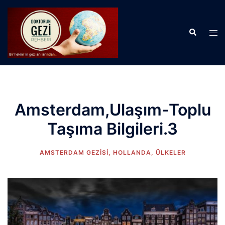
İçeriğe
atla
Search
Tog
men
Amsterdam,Ulaşım-Toplu
Taşıma Bilgileri.3
AMSTERDAM GEZISI
,
HOLLANDA
,
ÜLKELER