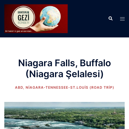
İçeriğe
atla
Search
Tog
men
Niagara Falls, Buffalo
(Niagara Şelalesi)
ABD
,
NIAGARA-TENNESSEE-ST.LOUIS (ROAD TRIP)