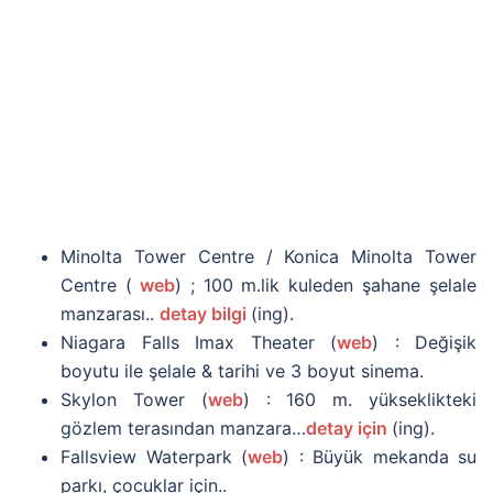
Minolta Tower Centre / Konica Minolta Tower
Centre (
we
b
) ; 100 m.lik kuleden şahane şelale
manzarası..
detay bilgi
(ing).
Niagara Falls Imax Theater (
web
) : Değişik
boyutu ile şelale & tarihi ve 3 boyut sinema.
Skylon Tower (
web
) : 160 m. yükseklikteki
gözlem terasından manzara…
detay için
(ing).
Fallsview Waterpark (
web
) : Büyük mekanda su
parkı, çocuklar için..