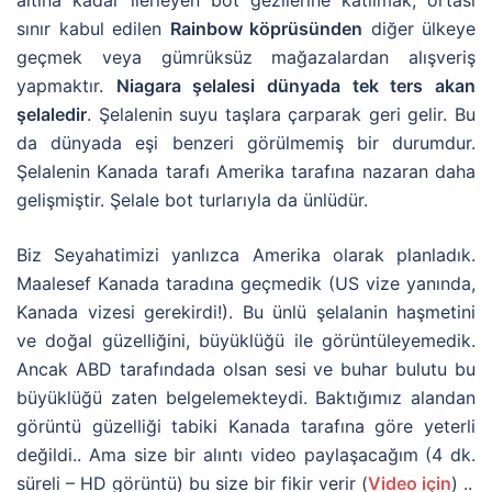
altına kadar ilerleyen bot gezilerine katılmak, ortası
sınır kabul edilen
Rainbow köprüsünden
diğer ülkeye
geçmek veya gümrüksüz mağazalardan alışveriş
yapmaktır.
Niagara şelalesi dünyada tek ters akan
şelaledir
. Şelalenin suyu taşlara çarparak geri gelir. Bu
da dünyada eşi benzeri görülmemiş bir durumdur.
Şelalenin Kanada tarafı Amerika tarafına nazaran daha
gelişmiştir. Şelale bot turlarıyla da ünlüdür.
Biz Seyahatimizi yanlızca Amerika olarak planladık.
Maalesef Kanada taradına geçmedik (US vize yanında,
Kanada vizesi gerekirdi!). Bu ünlü şelalanin haşmetini
ve doğal güzelliğini, büyüklüğü ile görüntüleyemedik.
Ancak ABD tarafındada olsan sesi ve buhar bulutu bu
büyüklüğü zaten belgelemekteydi. Baktığımız alandan
görüntü güzelliği tabiki Kanada tarafına göre yeterli
değildi.. Ama size bir alıntı video paylaşacağım (4 dk.
süreli – HD görüntü) bu size bir fikir verir (
Video için
) ..