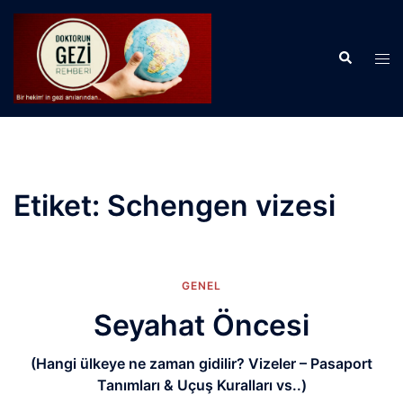
İçeriğe
atla
Search
Tog
men
Etiket:
Schengen vizesi
GENEL
Seyahat Öncesi
(Hangi ülkeye ne zaman gidilir? Vizeler – Pasaport
Tanımları & Uçuş Kuralları vs..)