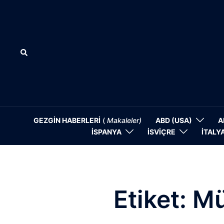
İçeriğe
atla
Search
GEZGİN HABERLERİ
(
Makaleler)
ABD (USA)
A
İSPANYA
İSVİÇRE
İTALY
Etiket:
Mü