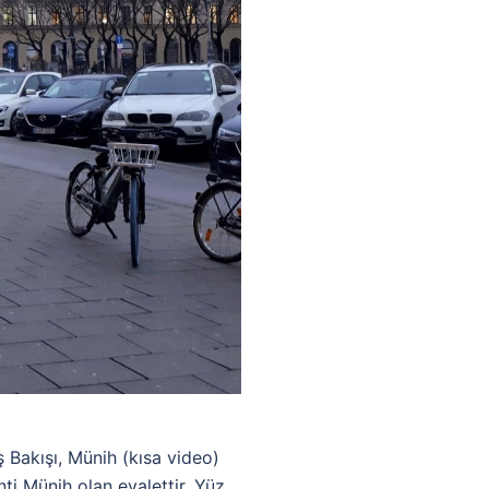
akışı, Münih (kısa video)
ti Münih olan eyalettir. Yüz