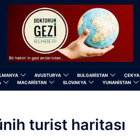
LMANYA
AVUSTURYA
BULGARİSTAN
ÇEKYA
A
MACARİSTAN
SLOVAKYA
YUNANİSTAN
nih turist haritası