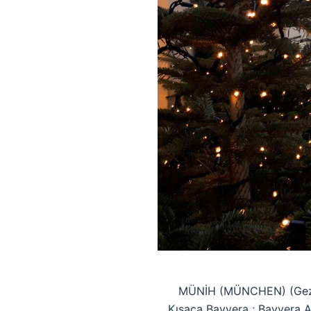
MÜNİH (MÜNCHEN) (Gezi ta
Kısaca Bavyera ; Bavyera Al