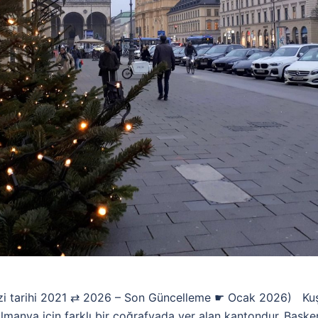
rihi 2021 ⇄ 2026 – Son Güncelleme ☛ Ocak 2026) Kuş B
manya için farklı bir coğrafyada yer alan kantondur..Başken